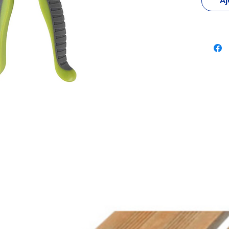
Aj
fanées,
branche
et prat
Référen