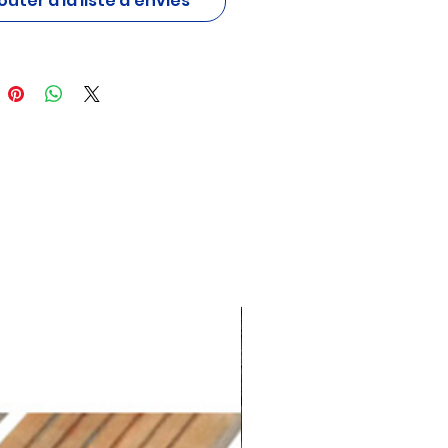
outer à la liste d'envies
 couper les tiges et petites
s sans effort. Léger, maniable
ique pour le jardinage quotidien.
ce :
8719987834936