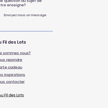
e question au sujet de
otre enseigne?
Envoyez nous un message
 Fil des Lots
ui sommes nous?
us rejoindre
arte cadeau
s inspirations
ous contacter
 Fil des Lots