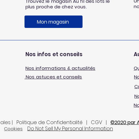
Un
Trouvez le magasin Au fil des lots le
n
plus proche de chez vous.
Mon magasin
Nos infos et conseils
Au
Nos informations & actualités
Q
Nos astuces et conseils
No
C
No
N
gales | Politique de Confidentialité | CGV |
©2020 par Au
Do Not Sell My Personal Information
Cookies