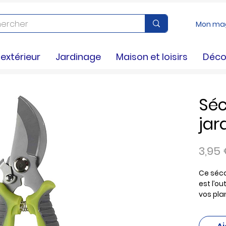
Mon ma
xtérieur
Jardinage
Maison et loisirs
Déco
Séc
jar
3,95
Ce séca
est l’ou
vos pla
ergonom
conforta