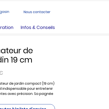
gasin
Nous contacter
ration
Infos & Conseils
ateur de
din 19 cm
Prix
 €
teur de jardin compact (19 cm)
til indispensable pour entretenir
ntes avec précision. Sa poignée
ique assure une prise en main
ble, idéale pour tailler les fleurs