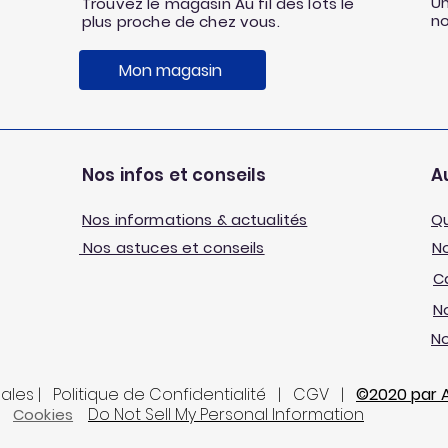
Un
Trouvez le magasin Au fil des lots le
n
plus proche de chez vous.
Mon magasin
Nos infos et conseils
Au
Nos informations & actualités
Q
Nos astuces et conseils
No
C
No
N
gales | Politique de Confidentialité | CGV |
©2020 par Au
Do Not Sell My Personal Information
Cookies