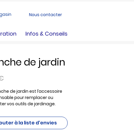
gasin
Nous contacter
ration
Infos & Conseils
che de jardin
Prix
 €
he de jardin est l’accessoire
nsable pour remplacer ou
er vos outils de jardinage.
 en bois, il offre une bonne prise
 et une excellente robustesse
outer à la liste d'envies
s travaux au potager, au verger
 les massifs. Sa forme