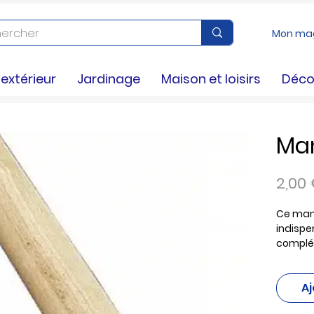
Mon ma
xtérieur
Jardinage
Maison et loisirs
Déco
Man
2,00
Ce manc
indispe
complét
Fabriqué
en main
Aj
pour vo
ou dans