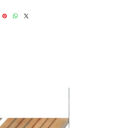
d permet de l’adapter
ment à une large gamme de
outils (râteau, binette, pelle,
Un indispensable pour jardiner
tablement et durablement.