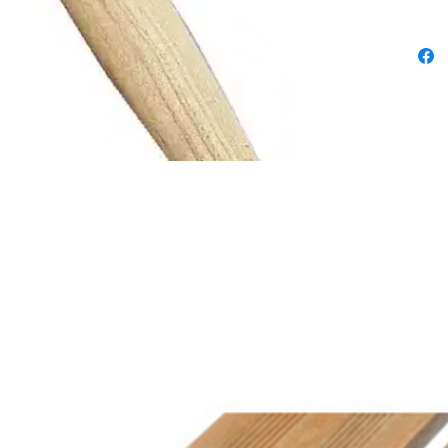
standar
facile
têtes d’
etc.). 
confor