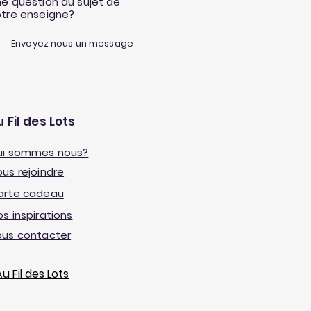
e question au sujet de
otre enseigne?
Envoyez nous un message
 Fil des Lots
ui sommes nous?
us rejoindre
arte cadeau
s inspirations
ous contacter
 Fil des Lots