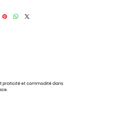
40 cm pour une prise en main
able et un bon équilibre.
nce
: 3700242109253
iant praticité et commodité dans
ace.