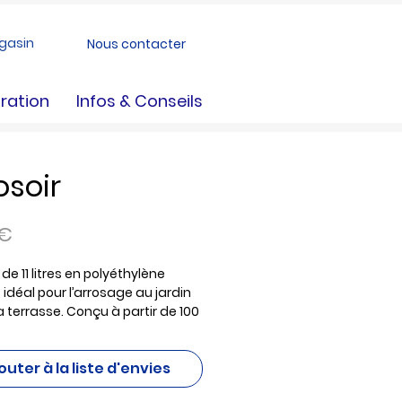
gasin
Nous contacter
ration
Infos & Conseils
osoir
Prix
 €
 de 11 litres en polyéthylène
 idéal pour l’arrosage au jardin
a terrasse. Conçu à partir de 100
ière recyclée, il allie
esse et engagement
outer à la liste d'envies
que. Équipé d’une pomme pour
sage doux et précis, il mesure 50