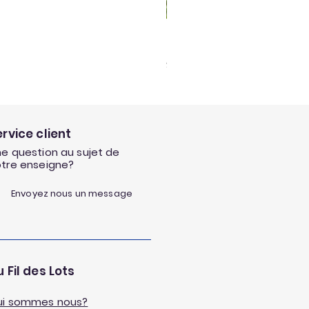
Set de 3 jeux plein air
Prix
9,95 €
ervice client
e question au sujet de
otre enseigne?
Envoyez nous un message
 Fil des Lots
ui sommes nous?