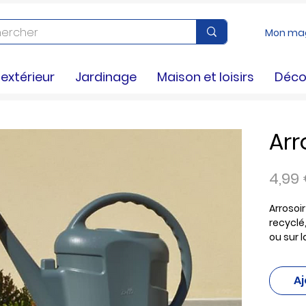
Mon ma
xtérieur
Jardinage
Maison et loisirs
Déco
Arr
4,99
Arrosoir
recyclé,
ou sur l
% de mat
robust
Aj
écologi
un arro