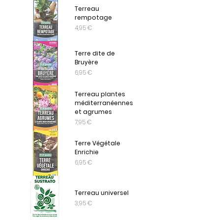
Terreau
rempotage
Prix
4,95 €
Terre dite de
Bruyère
Prix
6,95 €
Terreau plantes
méditerranéennes
et agrumes
Prix
7,95 €
Terre Végétale
Enrichie
Prix
6,95 €
Terreau universel
Prix
3,95 €