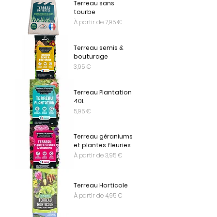
Terreau sans
tourbe
Prix promotionnel
À partir de
7,95 €
Terreau semis &
bouturage
Prix
3,95 €
Terreau Plantation
40L
Prix
5,95 €
Terreau géraniums
et plantes fleuries
Prix promotionnel
À partir de
3,95 €
Terreau Horticole
Prix promotionnel
À partir de
4,95 €