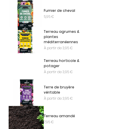
Fumier de cheval
Prix
5,95 €
Terreau agrumes &
plantes
méditerranéennes
Prix promotionnel
À partir de
3,95 €
Terreau horticole &
potager
Prix promotionnel
À partir de
3,95 €
Terre de bruyère
véritable
Prix promotionnel
À partir de
3,95 €
Terreau amandé
Prix
7,95 €