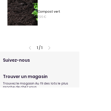
Compost vert
Prix
7,95 €
1
/
1
Suivez-nous
Trouver un magasin
Trouvez le magasin Au fil des lots le plus
proche de chez vous.
Mon magasin