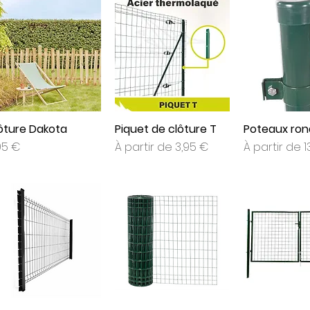
ôture Dakota
Piquet de clôture T
Poteaux ron
x
Prix promotionnel
Prix promoti
95 €
À partir de
3,95 €
À partir de
1