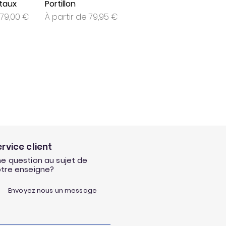
ntaux
Portillon
onnel
Prix promotionnel
79,00 €
À partir de
79,95 €
ervice client
e question au sujet de
otre enseigne?
Envoyez nous un message