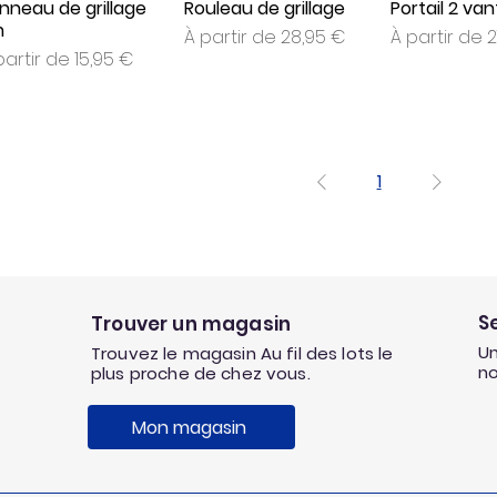
nneau de grillage
Rouleau de grillage
Portail 2 va
m
Prix promotionnel
Prix promoti
À partir de
28,95 €
À partir de
2
ix promotionnel
partir de
15,95 €
1
S
Trouver un magasin
Un
Trouvez le magasin Au fil des lots le
n
plus proche de chez vous.
Mon magasin