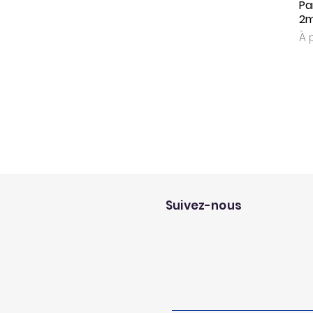
Pa
2
Pr
À 
Suivez-nous