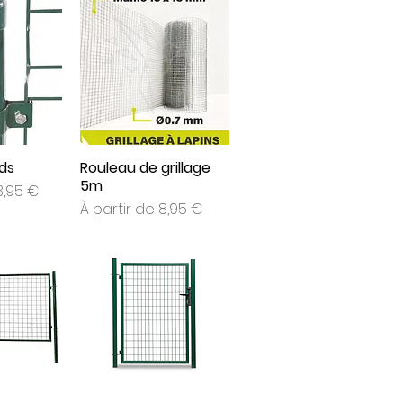
ds
Rouleau de grillage
5m
onnel
3,95 €
Prix promotionnel
À partir de
8,95 €