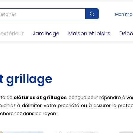
Mon ma
xtérieur
Jardinage
Maison et loisirs
Déco
arge choix, disponibilité selon arrivage, merci de 
plus de renseignements
t grillage
ète de
clôtures et grillages
, conçue pour répondre à vo
rchiez à délimiter votre propriété ou à assurer la prote
echerchez dans ce rayon !