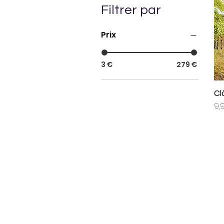
Filtrer par
Prix
3 €
279 €
Cl
Pri
9,