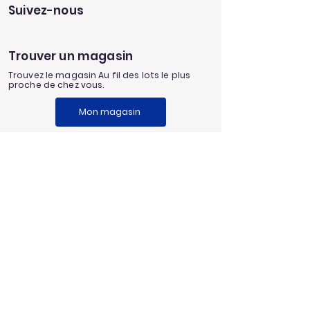
Suivez-nous
Trouver un magasin
Trouvez le magasin Au fil des lots le plus
proche de chez vous.
Mon magasin
Service
client
Une question au sujet de notre
enseigne?
Envoyez nous un message
Nos univers
Aménagement extérieur