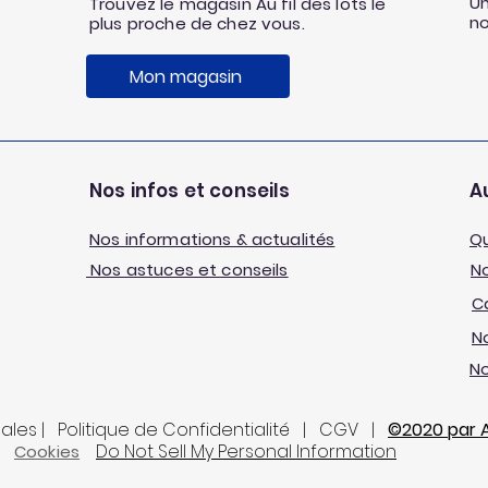
Un
Trouvez le magasin Au fil des lots le
n
plus proche de chez vous.
Mon magasin
Nos infos et conseils
Au
Nos informations & actualités
Q
Nos astuces et conseils
No
C
No
N
gales | Politique de Confidentialité | CGV |
©2020 par Au
Do Not Sell My Personal Information
Cookies