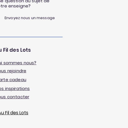
e question au sujet de
otre enseigne?
Envoyez nous un message
 Fil des Lots
ui sommes nous?
us rejoindre
arte cadeau
s inspirations
ous contacter
 Fil des Lots