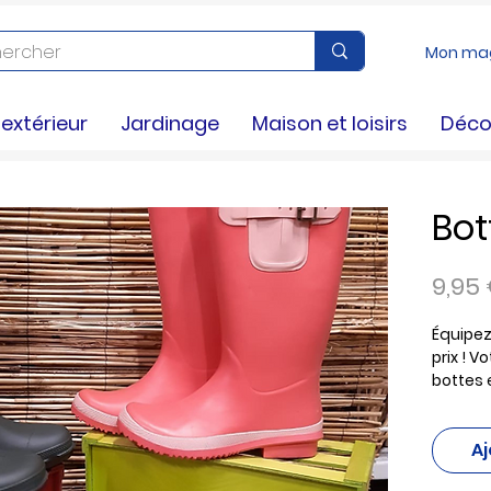
Mon ma
xtérieur
Jardinage
Maison et loisirs
Déco
Bot
9,95
Équipez
prix ! V
bottes 
résistan
pour tra
Aj
temps.
gants d