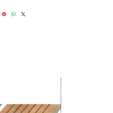
les en plusieurs tailles et coloris
its et grands jardiniers.