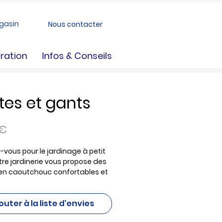
gasin
Nous contacter
ration
Infos & Conseils
tes et gants
Prix
 €
-vous pour le jardinage à petit
otre jardinerie vous propose des
en caoutchouc confortables et
tes à 9,95 € et 14,95 €, idéales
vailler au jardin par tous les
outer à la liste d'envies
 Retrouvez également des
e jardinage à partir de 1 €,