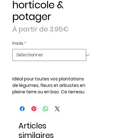
horticole &
potager
Prix
À partir de
3,95€
promotionnel
Poids
*
Idéal pour toutes vos plantations
de légumes, fleurs et arbustes en
pleine terre ou en bac. Ce terreau
universel enrichi en matières
organiques favorise le
développement des racines,
améliore la structure du sol et
Articles
stimule la croissance. Parfait pour
potager, massifs, jardinières ou
similaires
serres.