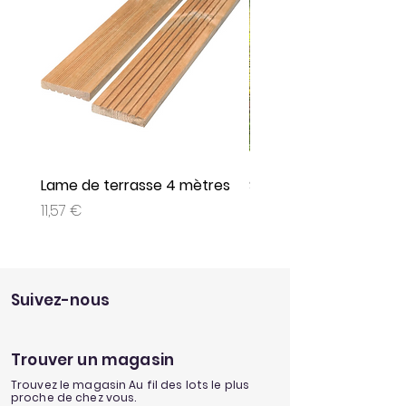
eau
Lame de terrasse 4 mètres
Set de 3 jeux plein air
Prix
Prix
11,57 €
9,95 €
Suivez-nous
Trouver un magasin
Trouvez le magasin Au fil des lots le plus
proche de chez vous.