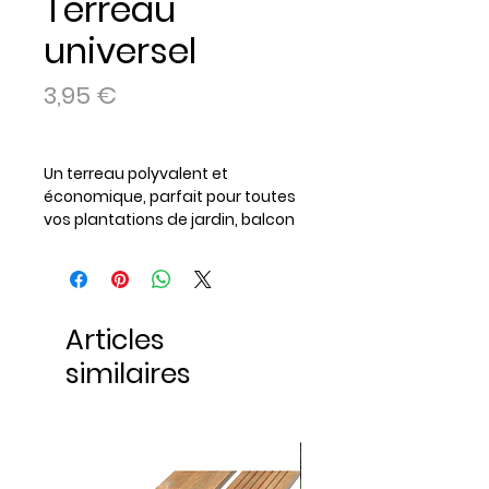
Terreau
universel
Prix
3,95 €
Un terreau polyvalent et
économique, parfait pour toutes
vos plantations de jardin, balcon
et intérieur. Adapté à une large
variété de plantes, il garantit une
bonne aération et une bonne
rétention en eau pour un
Articles
développement optimal de vos
végétaux.
similaires
Contenance : Sac de 40 litres
Utilisation : Plantes d’intérieur et
d’extérieur
Polyvalent et facile à utiliser
Bonne aération et rétention en