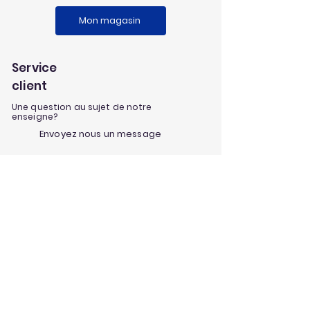
Mon magasin
Service
client
Une question au sujet de notre
enseigne?
Envoyez nous un message
Nos univers
Aménagement extérieur
Jardinage
Maison et loisirs
Décoration
Nos infos et conseils