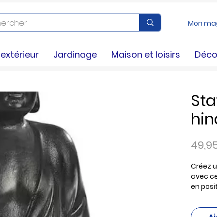
Mon ma
xtérieur
Jardinage
Maison et loisirs
Déco
St
hi
49,9
Créez u
avec c
en posit
reconst
main. F