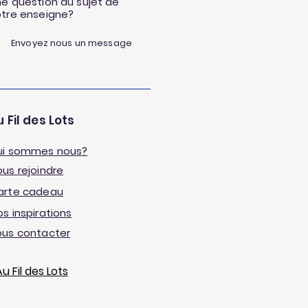
e question au sujet de
otre enseigne?
Envoyez nous un message
 Fil des Lots
ui sommes nous?
us rejoindre
arte cadeau
s inspirations
ous contacter
 Fil des Lots