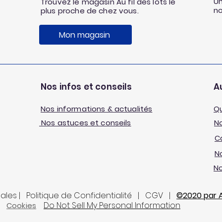
Un
Trouvez le magasin Au fil des lots le
n
plus proche de chez vous.
Mon magasin
Nos infos et conseils
Au
Nos informations & actualités
Q
Nos astuces et conseils
No
C
No
N
gales | Politique de Confidentialité | CGV |
©2020 par Au
Do Not Sell My Personal Information
Cookies