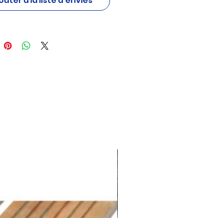
outer à la liste d'envies
pour durer et résiste au gel,
our une utilisation en extérieur
n intérieur.
ons : 35 x 26 x 50 cm
nce
: 3326380873025
voir si cette statue est
ble dans votre magasin de
, merci de les appeler. 📞