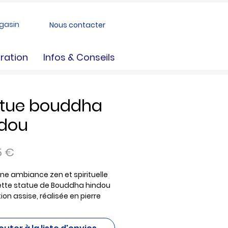
gasin
Nous contacter
ration
Infos & Conseils
atue bouddha
ndou
Prix
5 €
ne ambiance zen et spirituelle
ette statue de Bouddha hindou
ion assise, réalisée en pierre
ituée avec une finition à la
abriquée en France, elle est