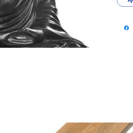
Aj
conçue 
idéale p
comme e
Dimensi
Référe
Pour sa
disponi
secteur