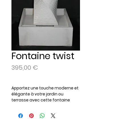
Fontaine twist
Prix
395,00 €
Apportez une touche moderne et
élégante à votre jardin ou
terrasse avec cette fontaine
Twist en terrazo. Sa forme unique
et sa finition soignée feront de
votre espace extérieur un lieu de
détente raffiné.