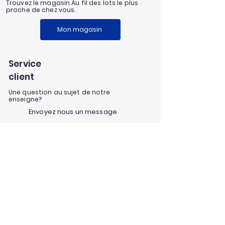
Trouvez le magasin Au fil des lots le plus
proche de chez vous.
Mon magasin
Service
client
Une question au sujet de notre
enseigne?
Envoyez nous un message
Nos univers
Aménagement extérieur
Jardinage
Maison et loisirs
Décoration