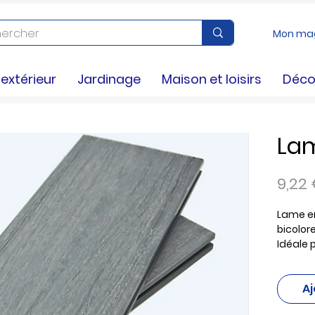
Mon ma
xtérieur
Jardinage
Maison et loisirs
Déco
La
9,22
Lame e
bicolor
Idéale 
aménag
à parti
Aj
et de p
résistan