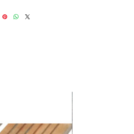
ien, résistante à l’eau, à
ité, et ne présente ni échardes ni
s. Grâce à ses deux faces
, elle offre une finition
e et antidérapante, parfaite
 usage extérieur durable.
ce : 3760217463247