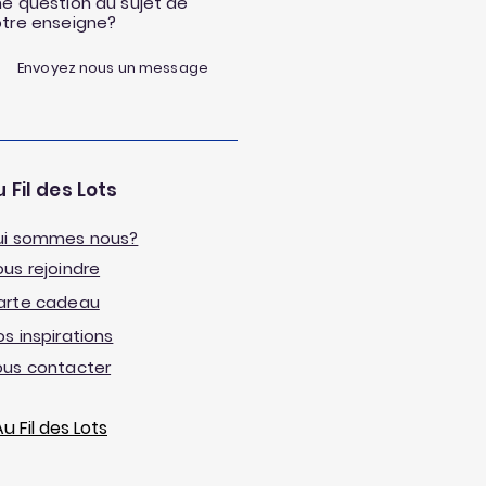
e question au sujet de
otre enseigne?
Envoyez nous un message
 Fil des Lots
ui sommes nous?
us rejoindre
arte cadeau
s inspirations
ous contacter
 Fil des Lots