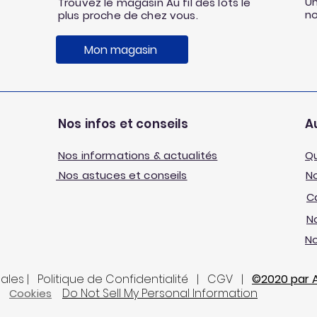
Un
Trouvez le magasin Au fil des lots le
n
plus proche de chez vous.
Mon magasin
Nos infos et conseils
Au
Nos informations & actualités
Q
Nos astuces et conseils
No
C
No
N
gales | Politique de Confidentialité | CGV |
©2020 par Au
Do Not Sell My Personal Information
Cookies