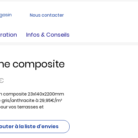
gasin
Nous contacter
ration
Infos & Conseils
me composite
Prix
 €
n composite 23x140x2200mm
e gris/anthracite à 29,95€/m²
pour vos terrasses et
ements extérieurs. Fabriquée
r d’un mélange de fibres de bois
outer à la liste d'envies
lastique recyclé, cette lame allie
ce et esthétisme. Elle est facile