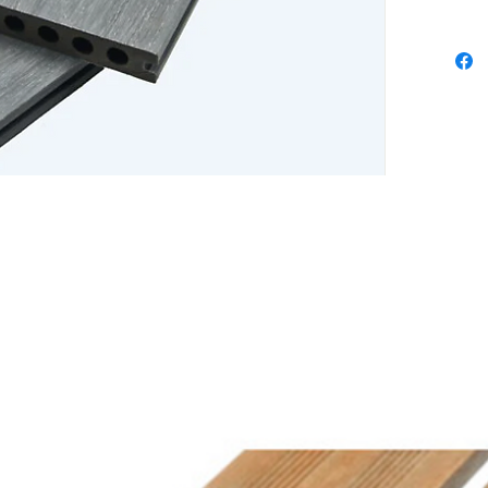
d’entret
l’humid
fissure
brossées
élégant
pour un
Référen