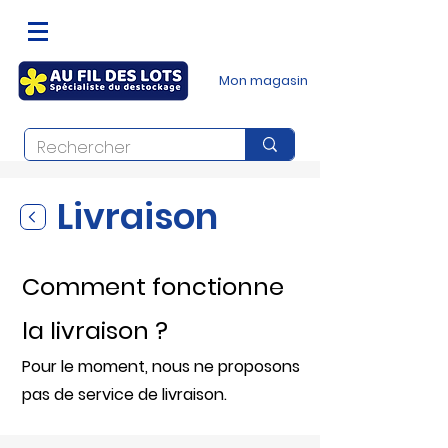
Mon magasin
Livraison
Comment fonctionne
la livraison ?
Pour le moment, nous ne proposons
pas de service de livraison.