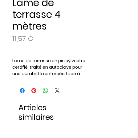
Lame de
terrasse 4
mètres
Prix
11,57 €
Lame de terrasse en pin sylvestre
certifié, traité en autoclave pour
une durabilité renforcée face à
l’humidité, aux champignons et
aux insectes. Dimensions : 28 x 145
mm, disponible en longueurs de 4
mètres. Idéale pour vos
Articles
aménagements extérieurs :
terrasses, plages de piscine ou
similaires
allées. Facile à poser, robuste et
naturelle, elle allie esthétique et
résistance.