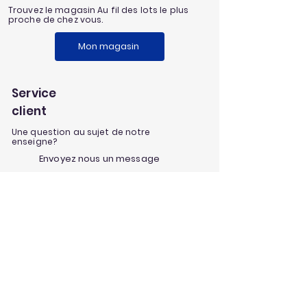
Trouvez le magasin Au fil des lots le plus
proche de chez vous.
Mon magasin
Service
client
Une question au sujet de notre
enseigne?
Envoyez nous un message
Nos univers
Aménagement extérieur
Jardinage
Maison et loisirs
Décoration