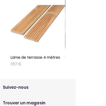
Référence : 2090000065046
Lame de terrasse 4 mètres
Set de 3 jeux plein air
Prix
Prix
11,57 €
9,95 €
Suivez-nous
Trouver un magasin