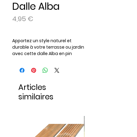
Dalle Alba
Prix
4,95 €
Apportez un style naturel et
durable à votre terrasse ou jardin
avec cette dalle Alba en pin
Sylvestre traité autoclave classe
3, teinté marron. Conçue pour
résister aux intempéries, elle est
idéale pour un aménagement
Articles
extérieur.
Dimensions : 52 x 52 cm, épaisseur
similaires
: 3 mm. Cette dalle est parfaite
pour créer un espace extérieur
élégant et robuste.
Référence :
3598740032780