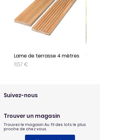
Lame de terrasse 4 mètres
Set de 3 jeux plein air
Prix
Prix
11,57 €
9,95 €
Suivez-nous
Trouver un magasin
Trouvez le magasin Au fil des lots le plus
proche de chez vous.