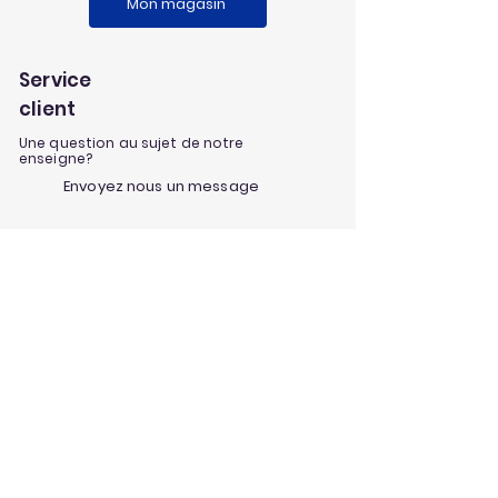
Mon magasin
Service
client
Une question au sujet de notre
enseigne?
Envoyez nous un message
Nos univers
Aménagement extérieur
Jardinage
Maison et loisirs
Décoration
Nos infos et conseils
Nos informations & actualités