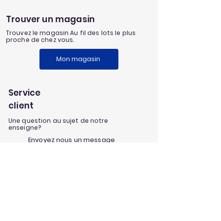
Trouver un magasin
Trouvez le magasin Au fil des lots le plus
proche de chez vous.
Mon magasin
Service
client
Une question au sujet de notre
enseigne?
Envoyez nous un message
Nos univers
Aménagement extérieur
Jardinage
Maison et loisirs