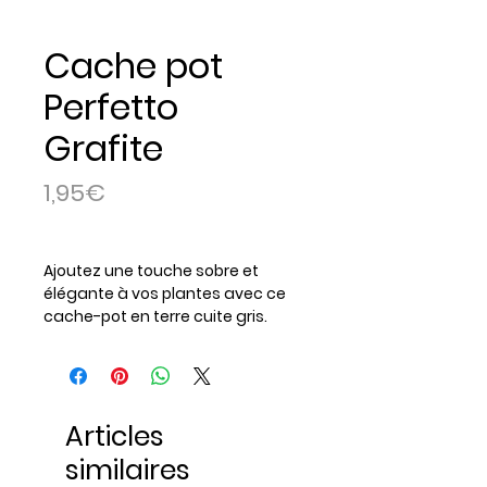
Cache pot
Perfetto
Grafite
Price
1,95€
Ajoutez une touche sobre et
élégante à vos plantes avec ce
cache-pot en terre cuite gris.
Avec un diamètre de 13 cm et une
hauteur de 11,6 cm, il est parfait
pour accueillir vos petits
végétaux. Sa capacité de 0,9 L
Articles
est idéale pour des plantes en
pot. À la fois esthétique et
similaires
pratique, ce cache-pot s'adapte