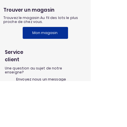
Trouver un magasin
Trouvez le magasin Au fil des lots le plus
proche de chez vous.
Mon magasin
Service
client
Une question au sujet de notre
enseigne?
Envoyez nous un message
Nos univers
Aménagement extérieur
Jardinage
Maison et loisirs