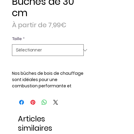
Bûches de 30
cm
Prix
À partir de
7,99€
promotionnel
Taille
*
Nos bûches de bois de chauffage
sont idéales pour une
combustion performante et
durable. Coupées à 30 cm et 100
% fendues, elles sont prêtes à
l’emploi pour alimenter vos
poêles, inserts ou cheminées.
Articles
Composées d’essences de
qualité (
chêne
,
charme
,
hêtre
et
similaires
frêne)
elles offrent une excellente