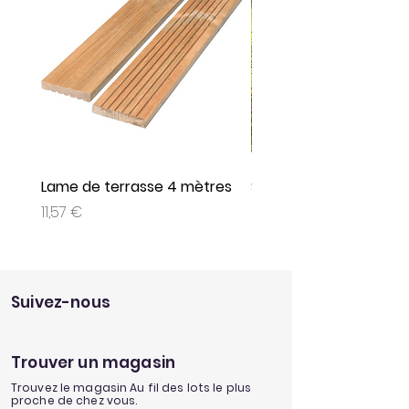
Lame de terrasse 4 mètres
Set de 3 jeux plein air
Prix
Prix
11,57 €
9,95 €
Suivez-nous
Trouver un magasin
Trouvez le magasin Au fil des lots le plus
proche de chez vous.