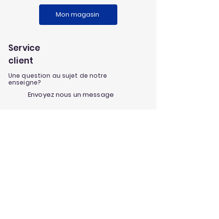
Mon magasin
Service
client
Une question au sujet de notre
enseigne?
Envoyez nous un message
Nos univers
Aménagement extérieur
Jardinage
Maison et loisirs
Décoration
Nos infos et conseils