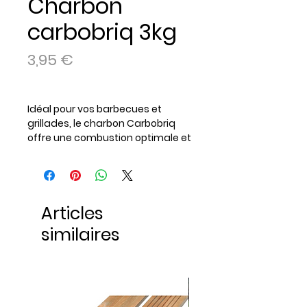
Charbon
carbobriq 3kg
Prix
3,95 €
Idéal pour vos barbecues et
grillades, le charbon Carbobriq
offre une combustion optimale et
une chaleur durable. Pratique et
efficace, il est parfait pour des
moments conviviaux en extérieur.
Poids : 3kg
Articles
Référence
: 3700505900030
similaires