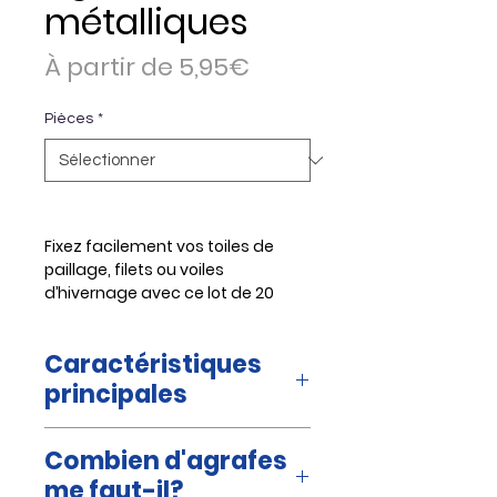
métalliques
Prix
À partir de
5,95€
promotionnel
Pièces
*
Fixez facilement vos toiles de
paillage, filets ou voiles
d’hivernage avec ce lot de 20
agrafes métalliques. D’une taille
de 25 x 20 cm, elles assurent un
Caractéristiques
bon maintien au sol, même en
cas de vent. Simples à poser, elles
principales
sont idéales pour
l’aménagement du jardin et les
La toile de paillage, un tissu
Combien d'agrafes
travaux de protection.
plastique tissé en polypropylène,
Références : 3306130200226
se révèle indispensable en
me faut-il?