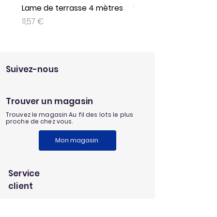
Lame de terrasse 4 mètres
Set de 3 jeux plein air
Prix
Prix
11,57 €
9,95 €
Suivez-nous
Trouver un magasin
Trouvez le magasin Au fil des lots le plus
proche de chez vous.
Mon magasin
Service
client
Une question au sujet de notre
enseigne?