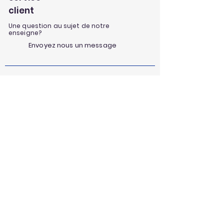
client
Une question au sujet de notre
enseigne?
Envoyez nous un message
Nos univers
Aménagement extérieur
Jardinage
Maison et loisirs
Décoration
Nos infos et conseils
Nos informations & actualités
Nos astuces et conseils
Au Fil des Lots