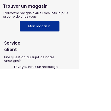
Trouver un magasin
Trouvez le magasin Au fil des lots le plus
proche de chez vous.
Mon magasin
Service
client
Une question au sujet de notre
enseigne?
Envoyez nous un message
Nos univers
Aménagement extérieur
Jardinage
Maison et loisirs