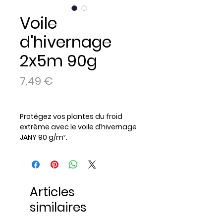
Voile
d'hivernage
2x5m 90g
Prix
7,49 €
Protégez vos plantes du froid
extrême avec le voile d’hivernage
JANY 90 g/m².
Ce voile en polyéthylène non tissé
de 2 × 5 m offre une
protection
efficace contre le gel
, tout en
permettant à l’air et à la lumière
Articles
de circuler pour un microclimat
optimal.
similaires
Facile à installer et réutilisable, il
est idéal pour préserver la santé