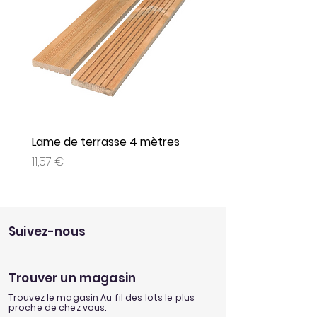
Lame de terrasse 4 mètres
Set de 3 jeux plein air
Prix
Prix
11,57 €
9,95 €
Suivez-nous
Trouver un magasin
Trouvez le magasin Au fil des lots le plus
proche de chez vous.