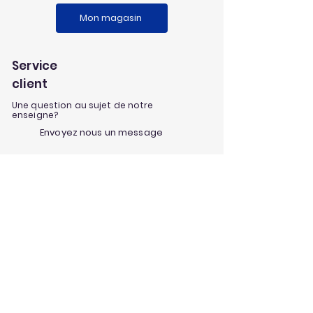
Mon magasin
Service
client
Une question au sujet de notre
enseigne?
Envoyez nous un message
Nos univers
Aménagement extérieur
Jardinage
Maison et loisirs
Décoration
Nos infos et conseils