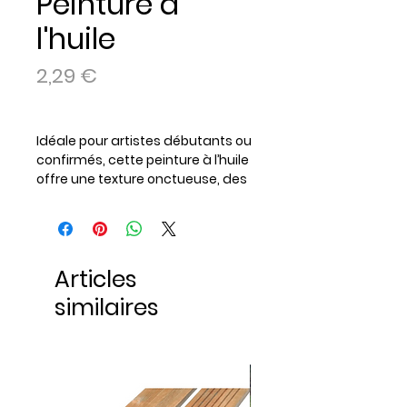
Peinture à
l'huile
Prix
2,29 €
Idéale pour artistes débutants ou
confirmés, cette peinture à l’huile
offre une texture onctueuse, des
pigments riches et une excellente
tenue dans le temps.
Contenance : 45 ml
Disponible en plusieurs coloris
Articles
pour laisser libre cours à votre
créativité.
similaires