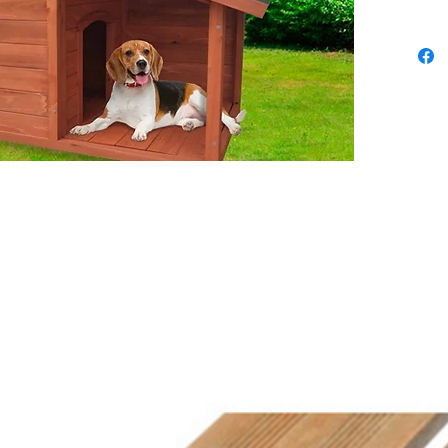
contac
des Lot
chien s
Référen