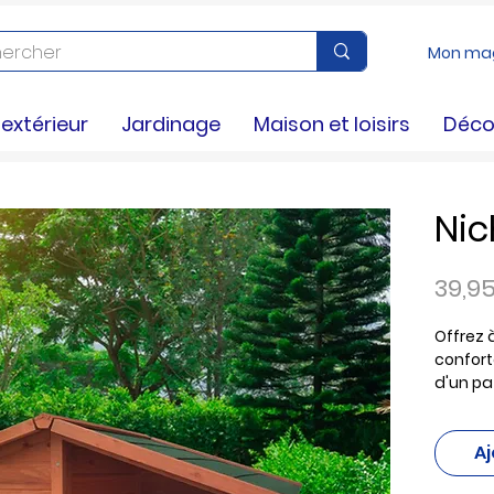
Mon ma
xtérieur
Jardinage
Maison et loisirs
Déco
Nic
39,9
Offrez 
confort
d'un p
confort
Disponi
Aj
magasi
Trigna