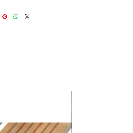
ter les autres magasins
Au Fil
s
pour savoir si des niches pour
ont disponibles en déstockage.
ce :
5414886540140