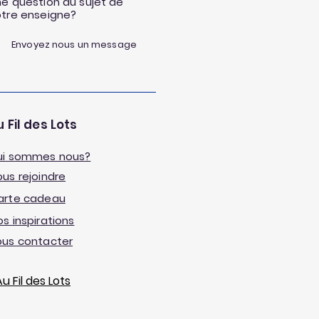
e question au sujet de
otre enseigne?
Envoyez nous un message
 Fil des Lots
ui sommes nous?
us rejoindre
arte cadeau
s inspirations
ous contacter
 Fil des Lots