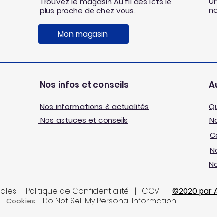
Un
Trouvez le magasin Au fil des lots le
n
plus proche de chez vous.
Mon magasin
Nos infos et conseils
Au
Nos informations & actualités
Q
Nos astuces et conseils
No
C
No
N
gales | Politique de Confidentialité | CGV |
©2020 par Au
Do Not Sell My Personal Information
Cookies