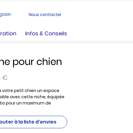
gasin
Nous contacter
ration
Infos & Conseils
he pour chien
Prix
5 €
à votre petit chien un espace
able avec cette niche, équipée
atio pour un maximum de
. Dimensions : 102 x 64 x H65 cm.
ble principalement dans les
outer à la liste d'envies
ns de
St Jacques de la Lande
et
c
. Vous pouvez également