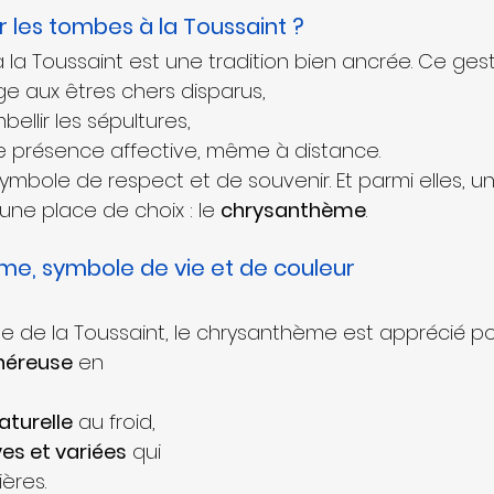
ir les tombes à la Toussaint ?
à la Toussaint est une tradition bien ancrée. Ce ges
 aux êtres chers disparus,
ellir les sépultures,
e présence affective, même à distance.
symbole de respect et de souvenir. Et parmi elles, u
une place de choix : le 
chrysanthème
.
me, symbole de vie et de couleur
le de la Toussaint, le chrysanthème est apprécié po
énéreuse
 en 
aturelle
 au froid,
ves et variées
 qui 
ières.