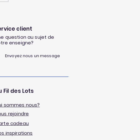
etenir et enrichir son
ager en septembre🥦
ervice client
e question au sujet de
otre enseigne?
Envoyez nous un message
 Fil des Lots
ui sommes nous?
us rejoindre
arte cadeau
s inspirations