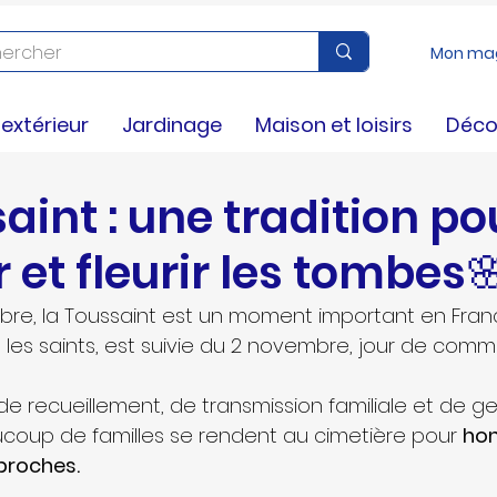
Mon ma
nseils
xtérieur
Jardinage
Maison et loisirs
Déco
aint : une tradition po
 et fleurir les tombes
re, la Toussaint est un moment important en Franc
s les saints, est suivie du 2 novembre, jour de com
de recueillement, de transmission familiale et de ge
coup de familles se rendent au cimetière pour 
hon
proches.