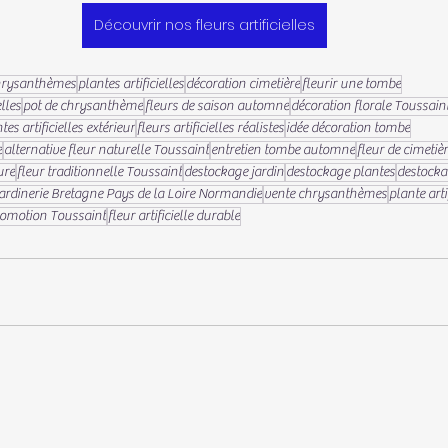
Découvrir nos fleurs artificielles
hrysanthèmes
plantes artificielles
décoration cimetière
fleurir une tombe
lles
pot de chrysanthème
fleurs de saison automne
décoration florale Toussain
tes artificielles extérieur
fleurs artificielles réalistes
idée décoration tombe
e
alternative fleur naturelle Toussaint
entretien tombe automne
fleur de cimetièr
ure
fleur traditionnelle Toussaint
destockage jardin
destockage plantes
destock
jardinerie Bretagne Pays de la Loire Normandie
vente chrysanthèmes
plante art
omotion Toussaint
fleur artificielle durable