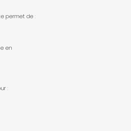
te permet de :
ne en 
ur :