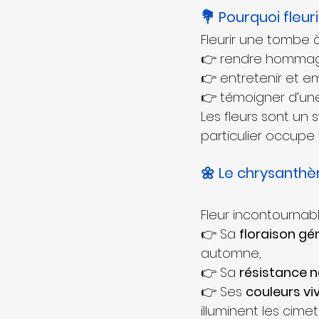
💐 Pourquoi fleur
Fleurir une tombe 
👉 rendre hommage
👉 entretenir et emb
👉 témoigner d’un
Les fleurs sont un 
particulier occupe 
🌼 Le chrysanthè
Fleur incontournab
👉 Sa 
floraison g
automne,
👉 Sa 
résistance n
👉 Ses 
couleurs vi
illuminent les cimet