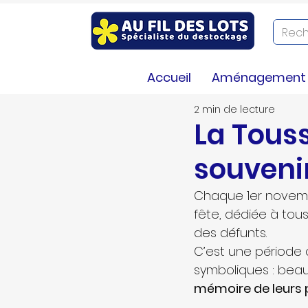
LA BIBLIOTHEQUE
Infos
Co
Accueil
Aménagement e
2 min de lecture
La Touss
souvenir
Chaque 1er novemb
fête, dédiée à tou
des défunts.
C’est une période 
symboliques : beau
mémoire de leurs 