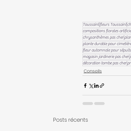
Toussaint
fleurs Toussaint
c
compositions florales artificie
chrysanthèmes pas cher
plan
plante durable pour cimetièr
fleur automnale pour sépult
magasin jardinerie pas cher
décoration tombe pas cher
pr
Conseils
Posts récents