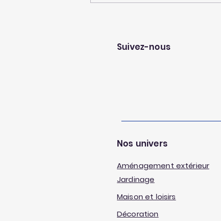
Octobre Rose 2025 :
Ensemble contre le
cancer du sein 🌸
Suivez-nous
Nos univers
Aménagement extérieur
Jardinage
Maison et loisirs
Décoration