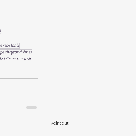
t
e résistante
age chrysanthèmes
ificielle en magasin
Voir tout