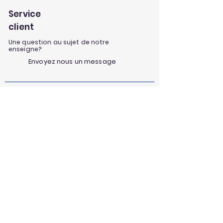
Service
client
Une question au sujet de notre
enseigne?
Envoyez nous un message
Nos univers
Aménagement extérieur
Jardinage
Maison et loisirs
Décoration
Nos infos et conseils
Nos informations & actualités
Nos astuces et conseils