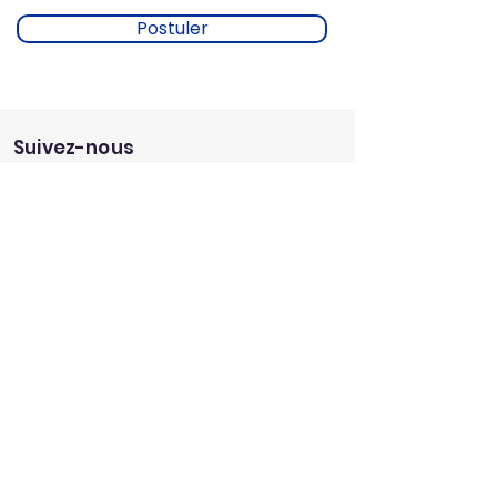
Postuler
Suivez-nous
Trouver un magasin
Trouvez le magasin Au fil des lots le plus
proche de chez vous.
Mon magasin
Service
client
Une question au sujet de notre
enseigne?
Envoyez nous un message