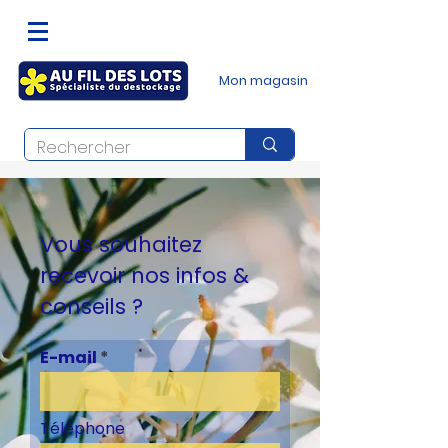
Mon magasin
Vous souhaitez
recevoir nos infos &
conseils ?
E-mail
Téléphone