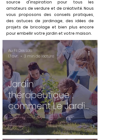
source d'inspiration pour tous les
amateurs de verdure et de créativité. Nous
vous proposons des conseils pratiques,
des astuces de jardinage, des idées de
projets de bricolage et bien plus encore
pour embellir votre jardin et votre maison.
Au Fil Des Lots
17 avr.
3 min de lecture
Jardin
thérapeutique :
comment Le Jardin
des Maux’Passants
transforme le bien-
être par le végétal