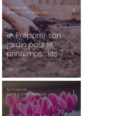
🌻
Au Fil Des Lots
25 févr.
2 min de lecture
🌱 Préparer son
jardin pour le
printemps : les 7
étapes clés
Au Fil Des Lots
6 janv.
2 min de lecture