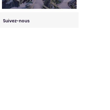
Suivez-nous
Trouver un magasin
Trouvez le magasin Au fil des lots le plus
proche de chez vous.
Mon magasin
Service
client
Une question au sujet de notre
enseigne?
Envoyez nous un message