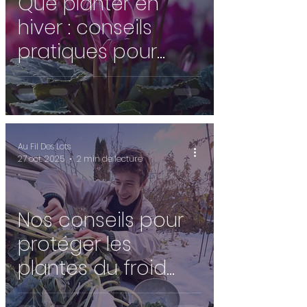
Que planter en
hiver : conseils
pratiques pour
réussir vos
plantations ❄️🌿
Au Fil Des Lots
27 oct. 2025
2 min de lecture
Nos conseils pour
protéger les
plantes du froid
cet automne