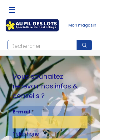
Mon magasin
Vous souhaitez
recevoir nos infos &
conseils ?
E-mail
Téléphone