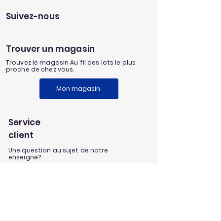
cohésion
Suivez-nous
Trouver un magasin
Trouvez le magasin Au fil des lots le plus
proche de chez vous.
Mon magasin
Service
client
Une question au sujet de notre
enseigne?
Envoyez nous un message
Nos univers
Aménagement extérieur