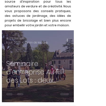
source d'inspiration pour tous les
amateurs de verdure et de créativité. Nous
vous proposons des conseils pratiques,
des astuces de jardinage, des idées de
projets de bricolage et bien plus encore
pour embellir votre jardin et votre maison.
Au Fil Des Lots
8 juil. 2025
2 min de lecture
Séminaire
d’entreprise Au Fil
des Lots : deux
jours au cœur de
Brocéliande pour
renforcer la