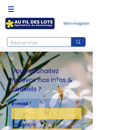
Mon magasin
Vous souhaitez
recevoir nos infos &
conseils ?
E-mail
Téléphone