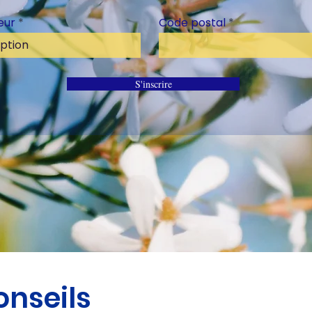
eur
Code postal
S'inscrire
conseils