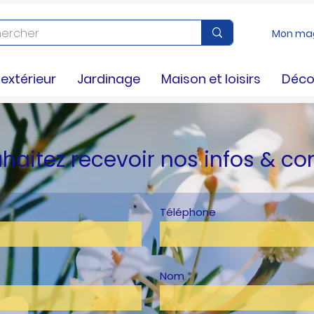
Mon ma
xtérieur
Jardinage
Maison et loisirs
Déco
haitez recevoir nos infos & co
Téléphone
Nom