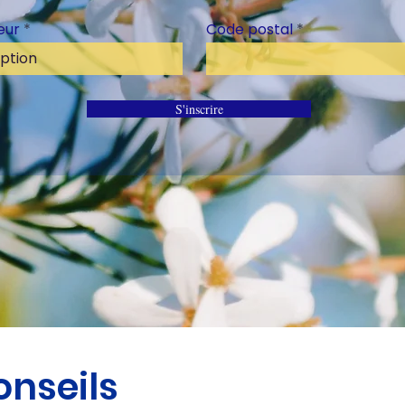
eur
Code postal
S'inscrire
conseils