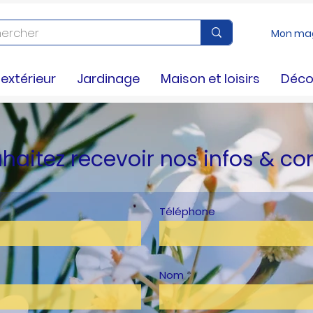
Mon ma
xtérieur
Jardinage
Maison et loisirs
Déco
haitez recevoir nos infos & co
Téléphone
Nom