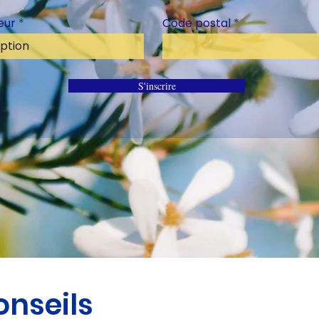
eur
Code postal
S'inscrire
conseils