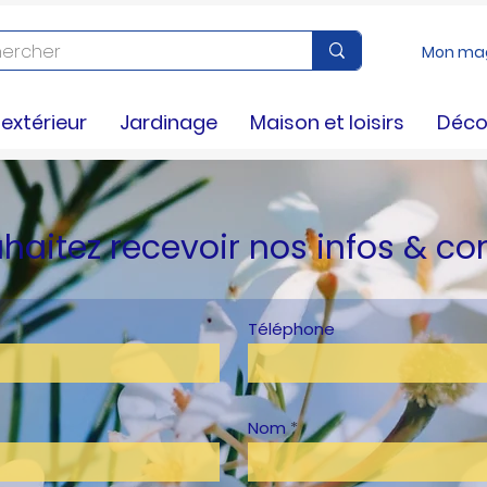
Mon ma
xtérieur
Jardinage
Maison et loisirs
Déco
haitez recevoir nos infos & co
Téléphone
Nom