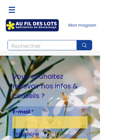
Mon magasin
Vous souhaitez
recevoir nos infos &
conseils ?
E-mail
Téléphone