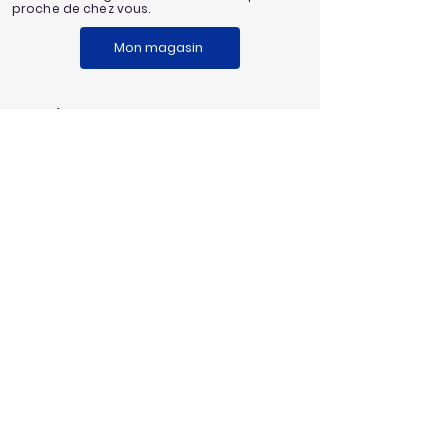
proche de chez vous.
Mon magasin
Service
client
Une question au sujet de notre
enseigne?
Envoyez nous un message
Nos univers
Aménagement extérieur
Jardinage
Maison et loisirs
Décoration