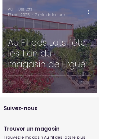
Au Fil Des Lots
13 mai 2025
2 min de lecture
Au Fil des Lots fête
les 1 an du
magasin de Ergué-
Gabéric 🎂
Suivez-nous
Trouver un magasin
Trouvez le magasin Au fil des lots le plus