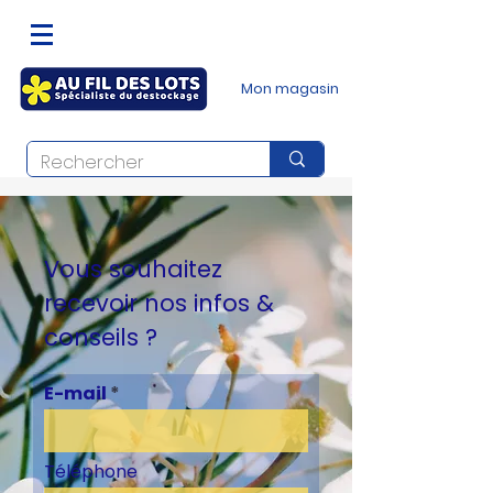
Mon magasin
Vous souhaitez
recevoir nos infos &
conseils ?
E-mail
Téléphone