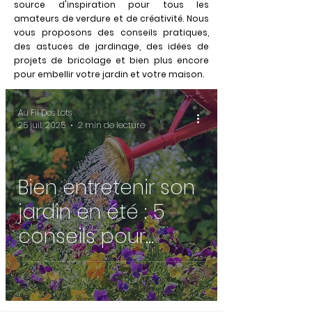
source d'inspiration pour tous les
amateurs de verdure et de créativité. Nous
vous proposons des conseils pratiques,
des astuces de jardinage, des idées de
projets de bricolage et bien plus encore
pour embellir votre jardin et votre maison.
Au Fil Des Lots
25 juil. 2025
2 min de lecture
Bien entretenir son
jardin en été : 5
conseils pour
protéger vos
plantes de la
chaleur ☀️