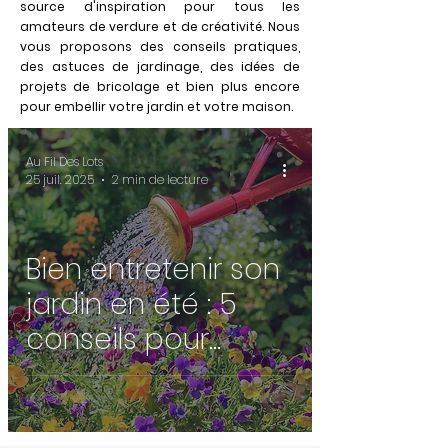
source d'inspiration pour tous les
amateurs de verdure et de créativité. Nous
vous proposons des conseils pratiques,
des astuces de jardinage, des idées de
projets de bricolage et bien plus encore
pour embellir votre jardin et votre maison.
Au Fil Des Lots
25 juil. 2025
2 min de lecture
Bien entretenir son
jardin en été : 5
conseils pour
protéger vos
plantes de la
chaleur ☀️