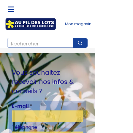
Mon magasin
Vous souhaitez
recevoir nos infos &
conseils ?
E-mail
Téléphone