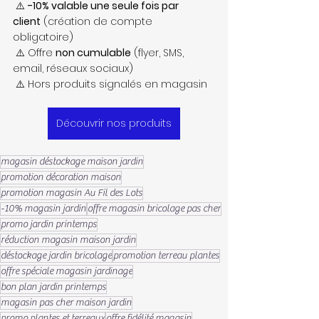
 ⚠️ 
-10% valable une seule fois par 
client
 (création de compte 
obligatoire)
 ⚠️ Offre 
non cumulable
 (flyer, SMS, 
email, réseaux sociaux)
 ⚠️ Hors produits signalés en magasin
Découvrir nos produits
magasin déstockage maison jardin
promotion décoration maison
promotion magasin Au Fil des Lots
-10% magasin jardin
offre magasin bricolage pas cher
promo jardin printemps
réduction magasin maison jardin
déstockage jardin bricolage
promotion terreau plantes
offre spéciale magasin jardinage
bon plan jardin printemps
magasin pas cher maison jardin
promo plantes et terreaux
offre fidélité magasin