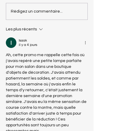
🎉Grand Jeu Concours
Black Friday A
Rédigez un commentaire...
de l'Hiver Au Fil des
Lots : -20% sur
Lots ❄️
magasin !🎉
Les plus récents
Isaak
il y a 4 jours
Ah, cette promo me rappelle cette fois où 
j'avais repéré une petite lampe parfaite 
pour mon salon dans une boutique 
d'objets de décoration. J'avais attendu 
patiemment les soldes, et comme par 
hasard, la semaine où j'avais enfin le 
temps d'y retourner, c'était justement la 
dernière semaine d'une promotion 
similaire. J'avais eu la même sensation de 
course contre la montre, mais quelle 
satisfaction d'arriver juste à temps pour 
bénéficier de la réduction ! Ces 
opportunités sont toujours un peu 