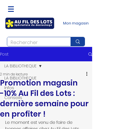
Mon magasin
Post
LA BIBLIOTHEQUE
2 min de lecture
LA BIBLIOTHEQUE
Promotion magasin
Infos
-10% Au Fil des Lots :
Conseils
dernière semaine pour
en profiter !
Le moment est venu de faire de 
bonnes affaires chez Au Fil des Lots 