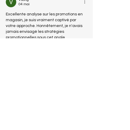
04 mai
Excellente analyse sur les promotions en 
magasin, je suis vraiment captivé par 
votre approche. Honnêtement, je n'avais 
jamais envisagé les stratégies 
promotionnelles sous cet angle 
auparavant, c'est une véritable révélation. 
Votre vision est parfaitement alignée 
avec ce que j'expérimente moi-même 
dans mes propres achats, où chaque offre 
étudiée peut faire une différence notable 
sur le budget. J'ai particulièrement 
apprécié la façon dont vous détaillez les 
mécanismes sous-jacents, cela donne 
une toute autre perspective sur la 
manière dont nous interagissons avec…
Afficher plus
J'aime
Répondre