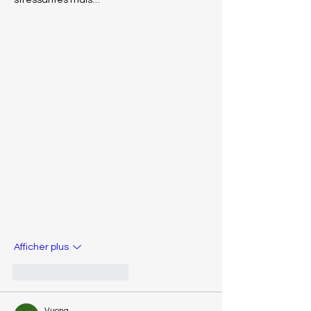
stressantes mais…
Afficher plus
J'aime
Répondre
Vuong