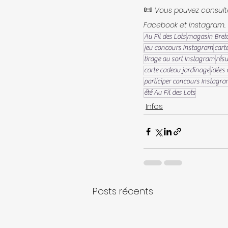
📜
 Vous pouvez consulte
Facebook et Instagram.
Au Fil des Lots
magasin Bret
jeu concours Instagram
cart
tirage au sort Instagram
résu
carte cadeau jardinage
idées
participer concours Instagr
été Au Fil des Lots
Infos
Posts récents