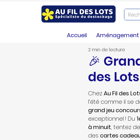
LA BIBLIOTHEQUE
Infos
Co
Accueil
Aménagement e
2 min de lecture
🎉 Grand
des Lots
Chez 
Au Fil des Lot
l’été comme il se d
grand jeu concour
exceptionnel ! Du 
1
à minuit
, tentez d
des 
cartes cadea