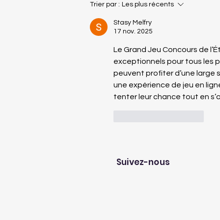
Séminaire d’entreprise
Trier par :
Les plus récents
Au Fil des Lots : deux
Stasy Melfry
jours au cœur de
17 nov. 2025
Brocéliande pour
Le Grand Jeu Concours de l’Ét
renforcer la cohésion
exceptionnels pour tous les p
peuvent profiter d’une large 
une expérience de jeu en ligne
tenter leur chance tout en s
J'aime
Répondre
Suivez-nous