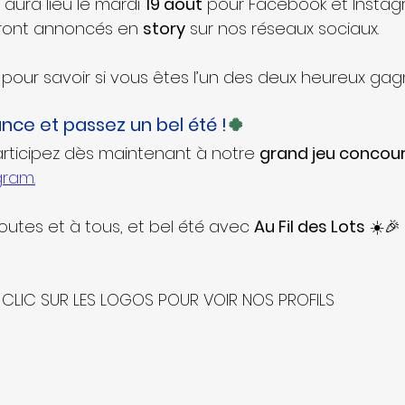
 aura lieu le mardi 
19 août
 pour Facebook et Instag
seront annoncés en 
story
 sur nos réseaux sociaux.
pour savoir si vous êtes l’un des deux heureux gag
nce et passez un bel été !
🍀
articipez dès maintenant à notre 
grand jeu concour
gram.
utes et à tous, et bel été avec 
Au Fil des Lots
 ☀️🎉
CLIC SUR LES LOGOS POUR VOIR NOS PROFILS 