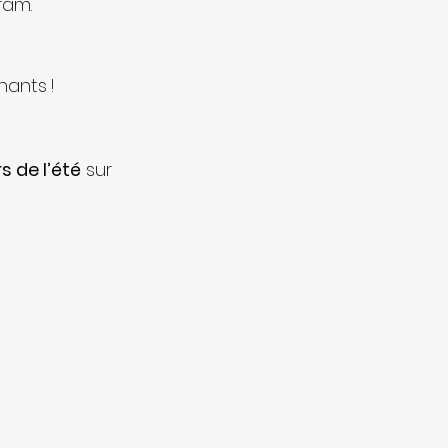
ram.
nants !
s de l’été
 sur 