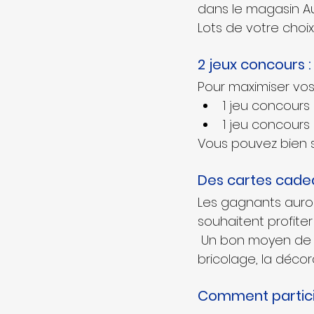
dans le magasin Au 
Lots de votre choix
2 jeux concours 
Pour maximiser vo
1 jeu concours 
1 jeu concours 
Vous pouvez bien sû
Des cartes cadea
Les gagnants auront
souhaitent profite
 Un bon moyen de se faire plaisir parmi nos produits pour la maison, le jardin, le 
bricolage, la décor
Comment partici