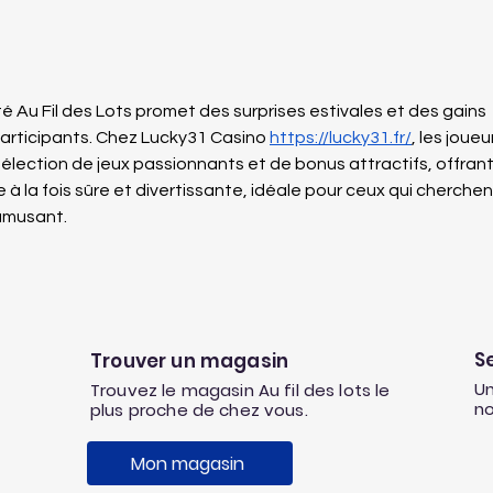
Au Fil des Lots fête les 10
Votr
ans du magasin de
réc
Gonfreville l'Orcher 🎈
é Au Fil des Lots promet des surprises estivales et des gains 
articipants. Chez Lucky31 Casino 
https://lucky31.fr/
, les joueu
sélection de jeux passionnants et de bonus attractifs, offrant
 à la fois sûre et divertissante, idéale pour ceux qui cherchen
’amusant.
S
Trouver un magasin
Un
Trouvez le magasin Au fil des lots le
n
plus proche de chez vous.
Mon magasin