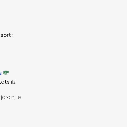
 sort
 :
s 
💸
Lots
 ils 