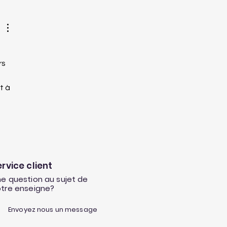
e fidélité est
ompensée 🎉
rs 
 
t à 
ervice client
e question au sujet de
otre enseigne?
Envoyez nous un message