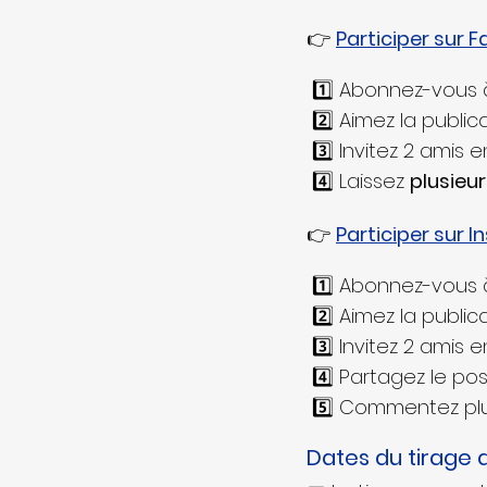
👉 
Participer sur 
 1️⃣ Abonnez-vous 
 2️⃣ Aimez la publi
 3️⃣ Invitez 2 ami
 4️⃣ Laissez 
plusieu
👉 
Participer sur 
 1️⃣ Abonnez-vous
 2️⃣ Aimez la publi
 3️⃣ Invitez 2 ami
 4️⃣ Partagez le p
 5️⃣ Commentez plu
Dates du tirage 