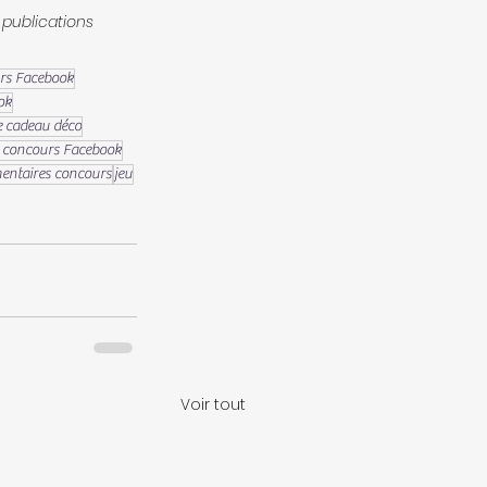
publications 
rs Facebook
ok
e cadeau déco
r concours Facebook
ntaires concours
jeu
Voir tout