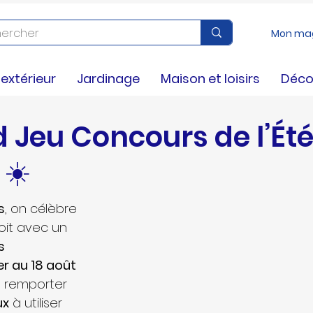
Mon ma
nseils
xtérieur
Jardinage
Maison et loisirs
Déco
 Jeu Concours de l’Été 
 ☀️
s
, on célèbre 
oit avec un 
s 
er au 18 août 
e remporter 
ux
 à utiliser 