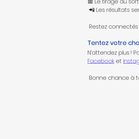
📅 Le tirage au sort
 📲 Les résultats 
 Restez connectés 
Tentez votre cha
N’attendez plus ! P
Facebook
 et 
Insta
 Bonne chance à to