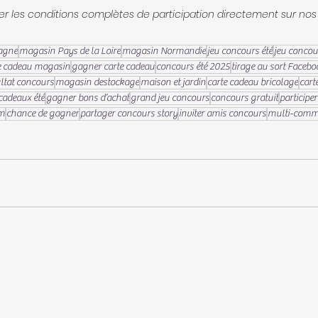
r les conditions complètes de participation directement sur nos 
agne
magasin Pays de la Loire
magasin Normandie
jeu concours été
jeu concou
e cadeau magasin
gagner carte cadeau
concours été 2025
tirage au sort Facebo
ltat concours
magasin destockage
maison et jardin
carte cadeau bricolage
cart
 cadeaux été
gagner bons d’achat
grand jeu concours
concours gratuit
participe
am
chance de gagner
partager concours story
inviter amis concours
multi-comme