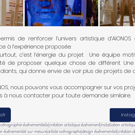
rmis de renforcer l’univers artistique d’AIONOS
ce à l’expérience proposée.
urtout, c’est l’énergie du projet : Une équipe moti
é de proposer quelque chose de différent. Une bel
diants, qui donne envie de voir plus de projets de c
S, nous pouvons vous accompagner sur vos projets
s à nous contacter pour toute demande similaire.
.fr
Insta
scénographie événementielle
création artistique événement
installation artistiq
or événementiel sur mesure
artiste scénographe
design événementiel
création 