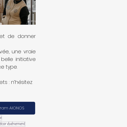
 et de donner 
vée, une vraie 
le initiative 
e type.
 : n’hésitez 
gram AIONOS
ue
décor événement