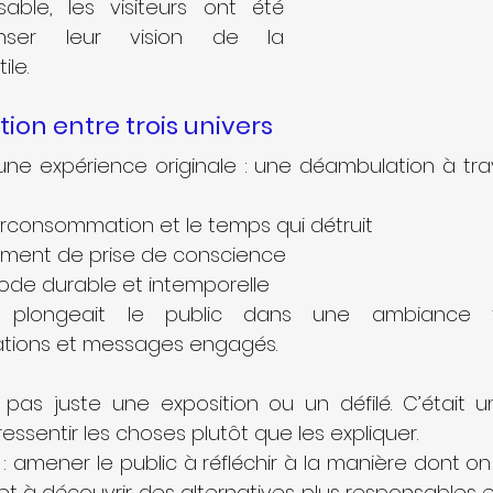
ble, les visiteurs ont été 
nser leur vision de la 
le.
on entre trois univers 
ne expérience originale : une déambulation à trave
surconsommation et le temps qui détruit
moment de prise de conscience
mode durable et intemporelle
plongeait le public dans une ambiance fo
ations et messages engagés.
 pas juste une exposition ou un défilé. C’était u
essentir les choses plutôt que les expliquer.
air : amener le public à réfléchir à la manière dont 
t à découvrir des alternatives plus responsables et