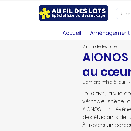
LA BIBLIOTHEQUE
Infos
Co
Accueil
Aménagement e
2 min de lecture
AIONOS 
au cœur
Dernière mise à jour :
7
Le 18 avril, la vill
véritable scène ar
AIONOS, un événe
des étudiants de l
À travers un parco