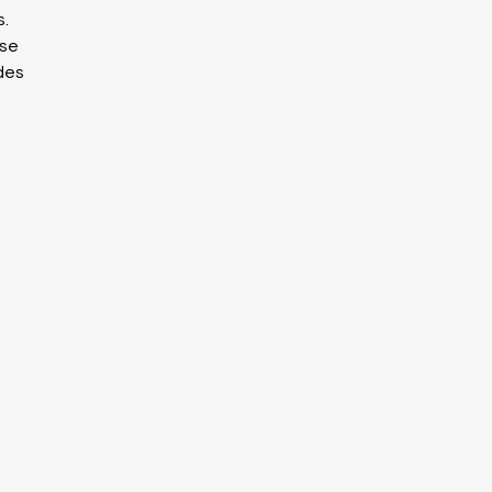
. 
se 
des 