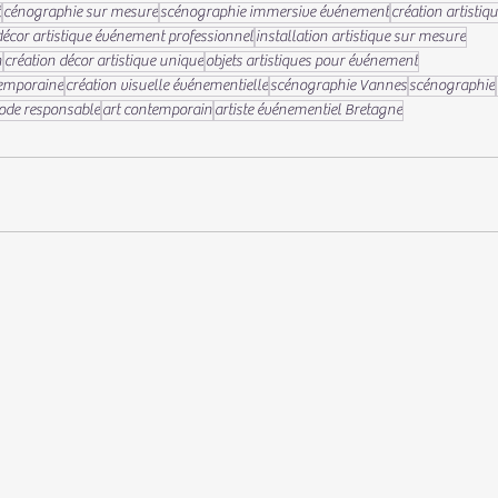
t
cénographie sur mesure
scénographie immersive événement
création artistiq
décor artistique événement professionnel
installation artistique sur mesure
n
création décor artistique unique
objets artistiques pour événement
temporaine
création visuelle événementielle
scénographie Vannes
scénographie
de responsable
art contemporain
artiste événementiel Bretagne