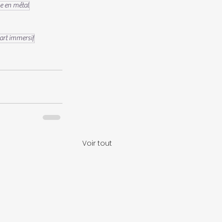
ue en métal
art immersif
Voir tout