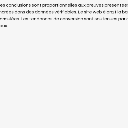
transforme le bien-être
!
es conclusions sont proportionnelles aux preuves présentées
par le végétal🌻
ncrées dans des données vérifiables. Le site web élargit la ba
formulées. Les tendances de conversion sont soutenues par 
aux.