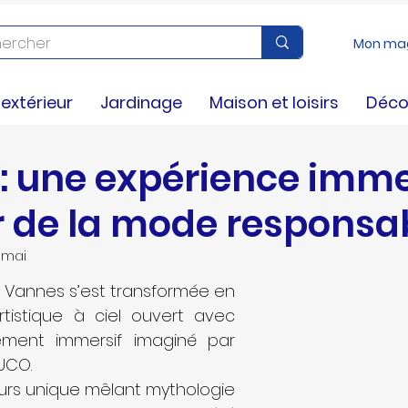
Mon ma
nseils
xtérieur
Jardinage
Maison et loisirs
Déco
: une expérience imme
 de la mode responsa
 mai
e de Vannes s’est transformée en 
tistique à ciel ouvert avec 
ment immersif imaginé par 
’UCO.
urs unique mêlant mythologie 