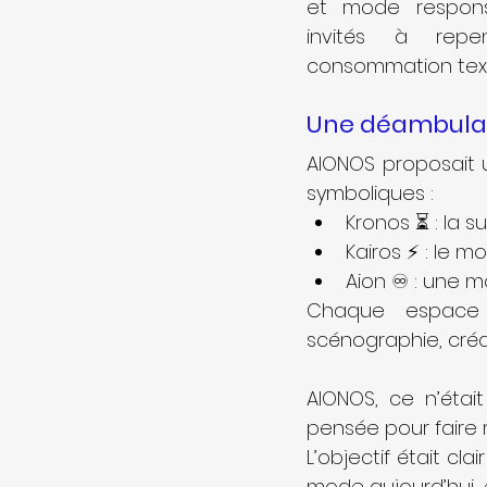
et mode responsa
invités à repe
consommation texti
Une déambulati
AIONOS proposait u
symboliques :
Kronos ⏳ : la 
Kairos ⚡ : le 
Aion ♾️ : une 
Chaque espace 
scénographie, cré
AIONOS, ce n’était
pensée pour faire r
L’objectif était cl
mode aujourd’hui, e