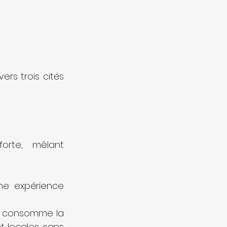
rs trois cités 
rte, mêlant 
ne expérience 
on consomme la 
 locales, sans 