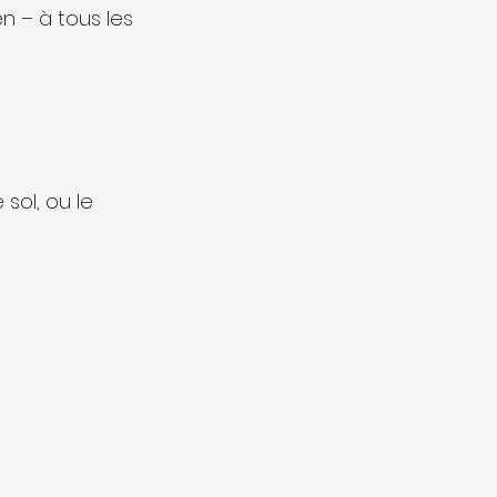
en – à tous les 
sol, ou le 