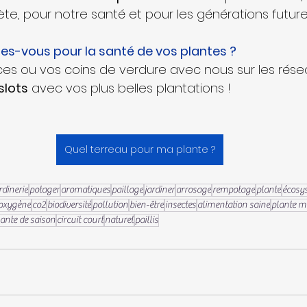
te, pour notre santé et pour les générations future
ites-vous pour la santé de vos plantes ?
es ou vos coins de verdure avec nous sur les résea
slots
 avec vos plus belles plantations !
Quel terreau pour ma plante ?
rdinerie
potager
aromatiques
paillage
jardiner
arrosage
rempotage
plante
écosy
oxygène
co2
biodiversité
pollution
bien-être
insectes
alimentation saine
plante m
lante de saison
circuit court
naturel
paillis