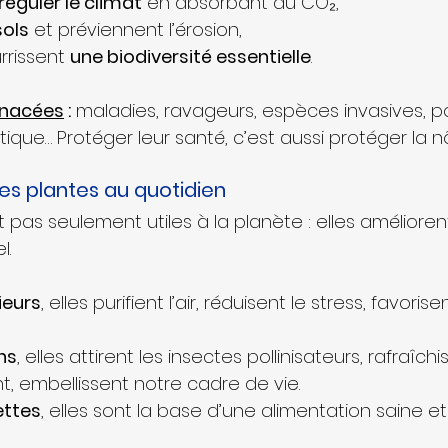
réguler le climat
 en absorbant du CO₂,
sols
 et préviennent l’érosion,
rrissent 
une biodiversité essentielle
.
enacées
 :
 maladies, ravageurs, espèces invasives, pol
que… Protéger leur santé, c’est aussi protéger la nô
des plantes au quotidien
 pas seulement utiles à la planète : elles amélioren
l.
ieurs
, elles purifient l’air, réduisent le stress, favorisen
ns
, elles attirent les insectes pollinisateurs, rafraîchi
t, embellissent notre cadre de vie.
ettes
, elles sont la base d’une alimentation saine e