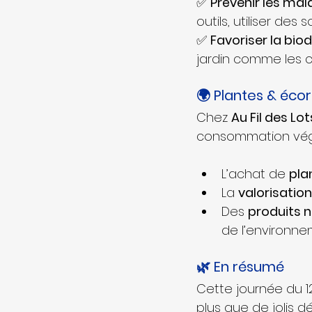
✅ 
Prévenir les mal
outils, utiliser des 
✅ 
Favoriser la biod
jardin comme les co
🌍 Plantes & éc
Chez 
Au Fil des Lot
consommation végé
L’achat de 
pla
La 
valorisation
Des 
produits n
de l’environne
🌿 En résumé
Cette journée du 1
plus que de jolis dé