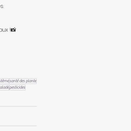
s.
ux !📸 
stème
santé des plante
alade
pesticides