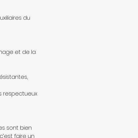
uxiliaires du 
nage et de la 
ésistantes,
nts respectueux 
es sont bien 
c’est faire un 