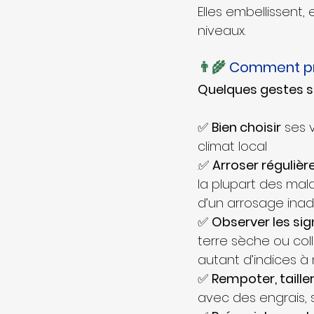
Elles embellissent, 
niveaux.
👨‍🌾 
Comment pre
Quelques gestes si
✅ 
Bien choisir
 ses 
climat local
.✅ 
Arroser réguliè
la plupart des mal
d’un arrosage inad
✅ 
Observer les si
terre sèche ou coll
autant d’indices à 
✅ 
Rempoter, tailler
avec des engrais, 