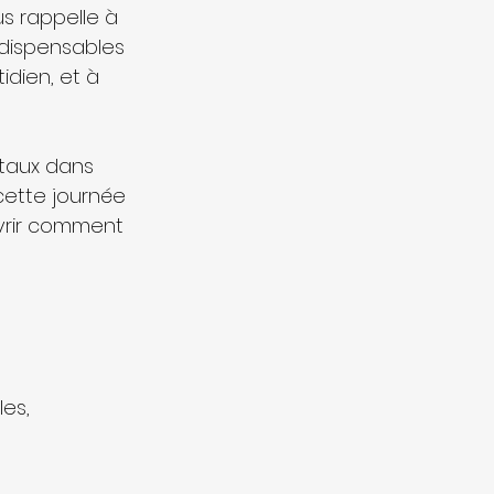
us rappelle à 
ndispensables 
idien, et à 
taux dans 
cette journée 
vrir comment 
les, 