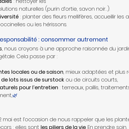
adies
 : nettoyer les 
solutions naturelles (purin d’ortie, savon noir…).
iversité
 : planter des fleurs mellifères, accueillir les a
ccinelles ou les hérissons.
oresponsabilité : consommer autrement
s
, nous croyons à une approche raisonnée du jardi
tale. Cela passe par :
ntes locales ou de saison
, mieux adaptées et plus r
 de lots issus de surstock
 ou de circuits courts,
aturels pour l’entretien
 : terreaux, paillis, traiteme
ment,
🌿
2 mai est l’occasion de nous rappeler que les plant
cors : elles sont 
les piliers de la vie
. En prendre soin, 