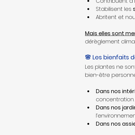
Contribuent à 
Stabilisent les 
Abritent et nou
Mais elles sont m
dérèglement climati
🌸 Les bienfaits 
Les plantes ne sont
bien-être personne
Dans nos intér
concentration.
Dans nos jardi
l’environnemen
Dans nos assi