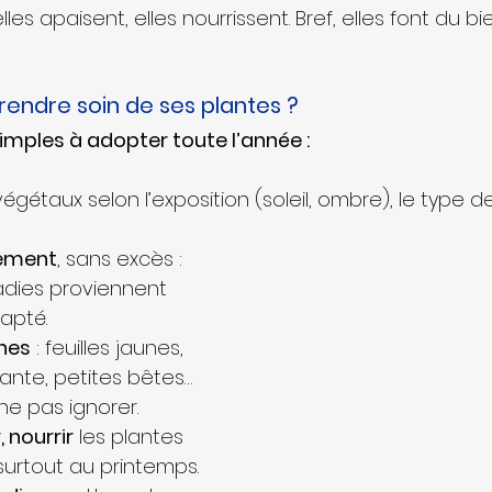
elles apaisent, elles nourrissent. Bref, elles font du bi
ndre soin de ses plantes ?
mples à adopter toute l’année :
végétaux selon l’exposition (soleil, ombre), le type de 
rement
, sans excès : 
adies proviennent 
apté.
gnes
 : feuilles jaunes, 
ante, petites bêtes… 
ne pas ignorer.
, nourrir
 les plantes 
surtout au printemps.