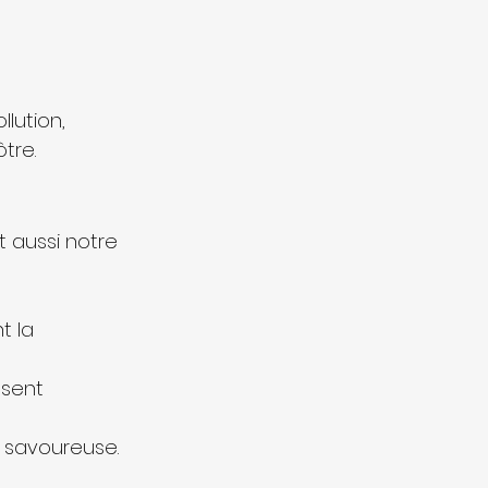
lution, 
tre.
t aussi notre 
t la 
ssent 
t savoureuse.