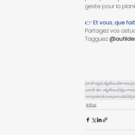
geste pour la planè
👉 
Et vous, que fa
Partagez vos astuc
Tagguez 
@aufilde
jardinage
végétaux
terreau
ja
santé des végétaux
légumes
rempoter
écoresponsabilité
p
Infos