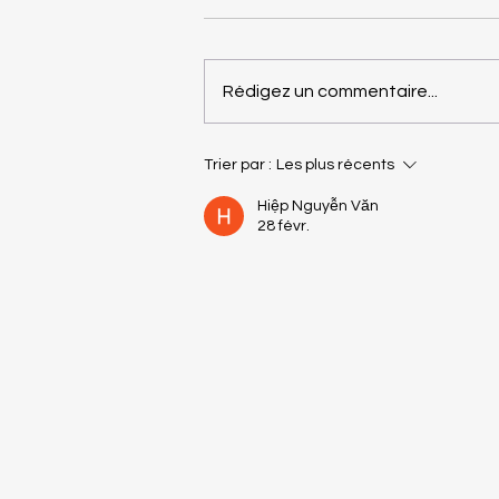
Rédigez un commentaire...
Quel terreau choisir pour
Trier par :
Les plus récents
quelles plantes ? 🌱 Notre
Hiệp Nguyễn Văn
guide complet
28 févr.